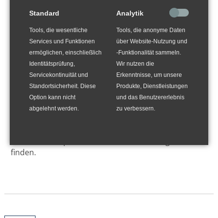
Standard
Analytik
Tools, die wesentliche
Tools, die anonyme Daten
Services und Funktionen
über Website-Nutzung und
ermöglichen, einschließlich
-Funktionalität sammeln.
Identitätsprüfung,
Wir nutzen die
Servicekontinuität und
Erkenntnisse, um unsere
Standortsicherheit. Diese
Produkte, Dienstleistungen
Option kann nicht
und das Benutzererlebnis
abgelehnt werden.
zu verbessern.
Die Internationale Tiefbohrkonferenz "Celle-Drilling"
wird in diesem Jahr digital stattfinden. Details folgen.
Der Call for Papers ist auf www.celle-drilling.com zu
finden.