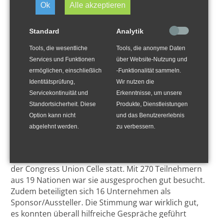
Ok
Alle akzeptieren
erfolgreich
Standard
Analytik
Tools, die wesentliche
Tools, die anonyme Daten
Services und Funktionen
über Website-Nutzung und
ermöglichen, einschließlich
-Funktionalität sammeln.
Identitätsprüfung,
Wir nutzen die
Servicekontinuität und
Erkenntnisse, um unsere
Standortsicherheit. Diese
Produkte, Dienstleistungen
Option kann nicht
und das Benutzererlebnis
abgelehnt werden.
zu verbessern.
Am 12.+13. September 2023 fand die Celle Drilling in
der Congress Union Celle statt. Mit 270 Teilnehmern
aus 19 Nationen war sie ausgesprochen gut besucht.
Zudem beteiligten sich 16 Unternehmen als
Sponsor/Aussteller. Die Stimmung war wirklich gut,
es konnten überall hilfreiche Gespräche geführt