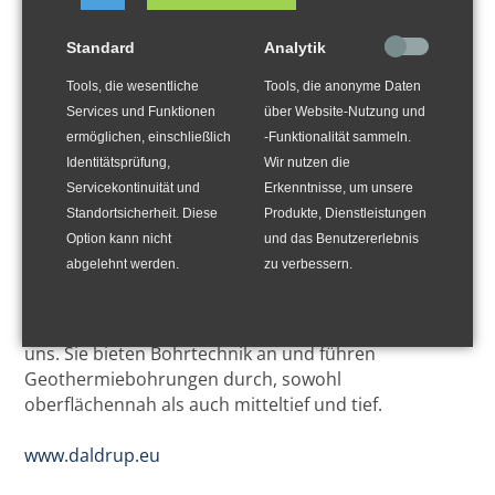
Standard
Analytik
Tools, die wesentliche
Tools, die anonyme Daten
Services und Funktionen
über Website-Nutzung und
ermöglichen, einschließlich
-Funktionalität sammeln.
Identitätsprüfung,
Wir nutzen die
Servicekontinuität und
Erkenntnisse, um unsere
Standortsicherheit. Diese
Produkte, Dienstleistungen
Option kann nicht
und das Benutzererlebnis
abgelehnt werden.
zu verbessern.
Im Mai wurde Daldrup & Söhne AG neues Mitglied bei
uns. Sie bieten Bohrtechnik an und führen
Geothermiebohrungen durch, sowohl
oberflächennah als auch mitteltief und tief.
www.daldrup.eu