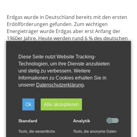
Erdgas wurde in Deutschland bereits mit den ersten
Erdölförderungen gefunden. Zum wichtigen
Energieträger wurde Erdgas aber erst Anfang der
1960er Jahre. Heute werden rund 6 % des deutschen
Erdgasbedarfes aus heimischen Quellen vorwiegend
in Norddeutschland gedeckt.
Diese Seite nutzt Website Tracking-
Technologien, um ihre Dienste anzubieten
Seit Beginn der Erdgasförderung sind Unternehmen
und stetig zu verbessern. Weitere
aus der Region Celle bei der Erschließung und
Informationen zu Cookies erhalten Sie in
Förderung des Energieträgers im Einsatz. Eine
unserer
Datenschutzerklärung
.
Vielzahl der Bohrungen wurden mit Bohranlagen von
Mitgliedern des GeoEnergy Celle e. V. erstellt. Für
Energieversorger wie ExxonMobil, wintershall dea,
Ok
Alle akzeptieren
Vermilion Energy, CEP Central European Petroleum
GmbH, Neptune Energy liefern Celler Unternehmen
Standard
Analytik
im Förderbetrieb fortlaufend Services am Bohrloch –
von der Oberfläche bis in die Tiefe. Sicherheit und
Tools, die wesentliche
Tools, die anonyme Daten
Qualität stehen dabei an erster Stelle. Neue