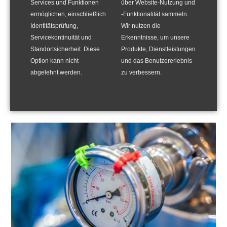
Services und Funktionen
über Website-Nutzung und
Technologien und wirtschaftliche Bohrverfahren
ermöglichen, einschließlich
-Funktionalität sammeln.
ermöglichen die Erschließung neuer Erdgasreserven.
Identitätsprüfung,
Wir nutzen die
Über die konventionellen Vorkommen in porösen
Servicekontinuität und
Erkenntnisse, um unsere
und durchlässigen Gesteinsschichten hinaus existiert
Standortsicherheit. Diese
Produkte, Dienstleistungen
ein enormes Potential bislang nicht erschlossener
Option kann nicht
und das Benutzererlebnis
unkonventioneller Lagerstätten. Hier ist das Gas in
abgelehnt werden.
zu verbessern.
Kohleflözen und im Schiefergestein gelagert und
lässt sich nur mit geeigneten Techniken wirtschaftlich
erschließen.