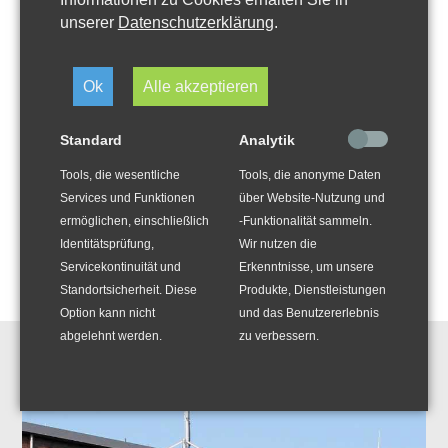
bei Interesse unsere Geschäftsstelle an.
unserer
Datenschutzerklärung
.
Ok
Alle akzeptieren
Förderübersicht Heizen mit
Standard
Analytik
erneuerbaren Energien 2020
(41,0
KiB)
Tools, die wesentliche
Tools, die anonyme Daten
Services und Funktionen
über Website-Nutzung und
ermöglichen, einschließlich
-Funktionalität sammeln.
Identitätsprüfung,
Wir nutzen die
Servicekontinuität und
Erkenntnisse, um unsere
Standortsicherheit. Diese
Produkte, Dienstleistungen
Option kann nicht
und das Benutzererlebnis
abgelehnt werden.
zu verbessern.