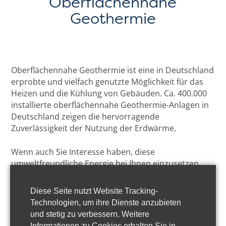
Oberflächennahe
Geothermie
Oberflächennahe Geothermie ist eine in Deutschland
erprobte und vielfach genutzte Möglichkeit für das
Heizen und die Kühlung von Gebäuden. Ca. 400.000
installierte oberflächennahe Geothermie-Anlagen in
Deutschland zeigen die hervorragende
Zuverlässigkeit der Nutzung der Erdwärme.
Wenn auch Sie Interesse haben, diese
umweltfreundliche Energie bei Ihnen einzusetzen,
erhalten Sie erste Informationen in einer
Publikation
des BV-Bundesverband Geothermie „Erdwärme –
Diese Seite nutzt Website Tracking-
Tipps für Hausbesitzer und Bauherren“
. Weitere
Technologien, um ihre Dienste anzubieten
Informationen halten die erfahrenen Experten des
und stetig zu verbessern. Weitere
GeoEnergy Celle e. V. für Sie bereit. Bitte sprechen Sie
Informationen zu Cookies erhalten Sie in