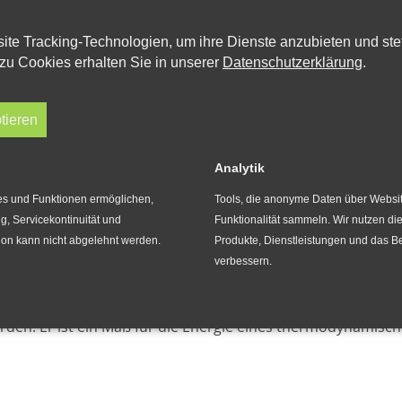
ite Tracking-Technologien, um ihre Dienste anzubieten und ste
zu Cookies erhalten Sie in unserer
Datenschutzerklärung
.
Geothermie:
tieren
Tiefengeothermie
Analytik
ces und Funktionen ermöglichen,
Tools, die anonyme Daten über Websi
ng, Servicekontinuität und
Funktionalität sammeln. Wir nutzen di
tion kann nicht abgelehnt werden.
Produkte, Dienstleistungen und das B
verbessern.
steme, bei denen die geothermische Energie über Tiefbohr
nhebung) genutzt werden kann. Die tiefe Geothermie beginnt
. Zur tiefen Geothermie gehören folgende Systeme, die dur
erden. Er ist ein Maß für die Energie eines thermodynamisc