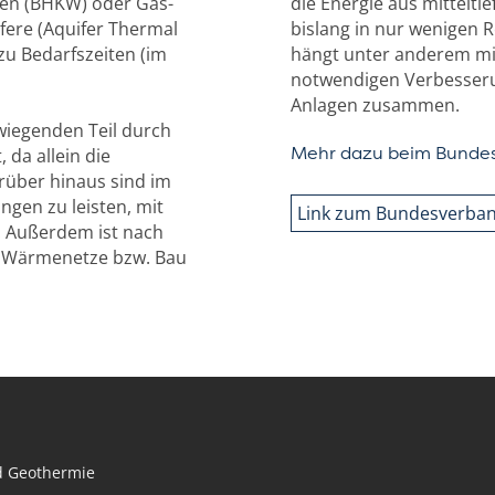
ken (BHKW) oder Gas-
die Energie aus mittelt
fere (Aquifer Thermal
bislang in nur wenigen 
u Bedarfszeiten (im
hängt unter anderem mi
notwendigen Verbesseru
Anlagen zusammen.
iegenden Teil durch
da allein die
Mehr dazu beim Bundes
über hinaus sind im
gen zu leisten, mit
Link zum Bundesverban
. Außerdem ist nach
e Wärmenetze bzw. Bau
Navigation
nd Geothermie
überspringen