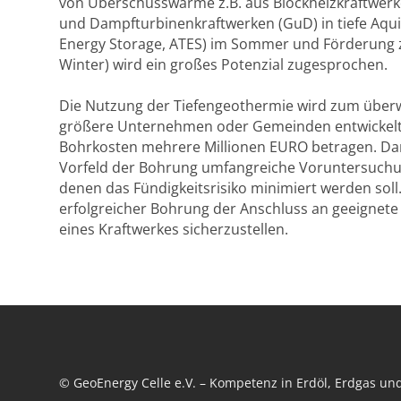
von Überschusswärme z.B. aus Blockheizkraftwer
und Dampfturbinenkraftwerken (GuD) in tiefe Aqui
Energy Storage, ATES) im Sommer und Förderung z
Winter) wird ein großes Potenzial zugesprochen.
Die Nutzung der Tiefengeothermie wird zum überw
größere Unternehmen oder Gemeinden entwickelt, 
Bohrkosten mehrere Millionen EURO betragen. Dar
Vorfeld der Bohrung umfangreiche Voruntersuchun
denen das Fündigkeitsrisiko minimiert werden soll
erfolgreicher Bohrung der Anschluss an geeignet
eines Kraftwerkes sicherzustellen.
© GeoEnergy Celle e.V. – Kompetenz in Erdöl, Erdgas u