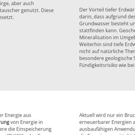
irge, aber auch
Der Vorteil tiefer Erdw
tauscher genutzt. Diese
darin, dass aufgrund de
setzt.
Grundwasser besteht un
stattfinden kann. Geoch
Mineralisation im Umge
Weiterhin sind tiefe Er
nicht auf natürliche T
besondere geologische S
Fündigkeitsrisiko wie b
er Energie aus
Aktuell wird nur ein Bru
rung
von Energie in
erneuerbarer Energien 
re die Einspeicherung
ausbaufähigen Anwendu