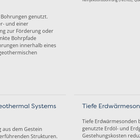
 Bohrungen genutzt.
r- und einer
ung zur Förderung oder
lenkte Bohrpfade
hrungen innerhalb eines
 geothermischen
eothermal Systems
Tiefe Erdwärmeso
Tiefe Erdwärmesonden b
genutzte Erdöl- und Er
g aus dem Gestein
Gestehungskosten reduz
serführenden Strukturen.