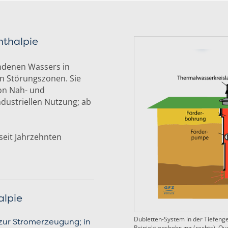
nthalpie
ndenen Wassers in
en Störungszonen. Sie
on Nah- und
dustriellen Nutzung; ab
seit Jahrzehnten
alpie
Dubletten-System in der Tiefeng
ur Stromerzeugung; in
Reinjektionsbohrung (rechts), Que