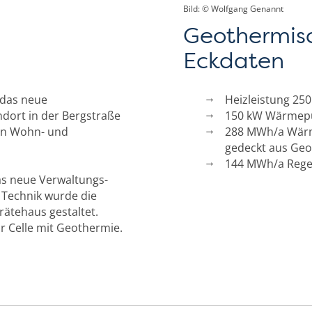
Bild: © Wolfgang Genannt
Geothermis
Eckdaten
e das neue
Heizleistung 25
dort in der Bergstraße
150 kW Wärmepu
ein Wohn- und
288 MWh/a Wärm
gedeckt aus Geo
144 MWh/a Rege
as neue Verwaltungs-
 Technik wurde die
ätehaus gestaltet.
hr Celle mit Geothermie.