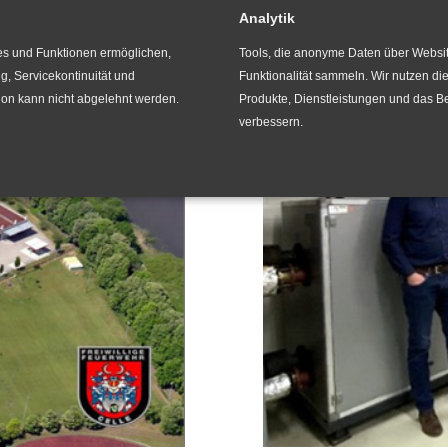
eiwillige Feuerwehr Ce
Analytik
ces und Funktionen ermöglichen,
Tools, die anonyme Daten über Websi
ng, Servicekontinuität und
Funktionalität sammeln. Wir nutzen di
tion kann nicht abgelehnt werden.
Produkte, Dienstleistungen und das B
verbessern.